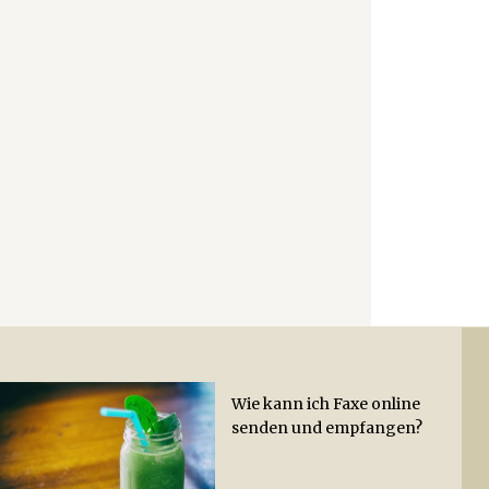
Wie kann ich Faxe online
Wie
Ab
senden und empfangen?
Hac
Lei
Hot
Zit