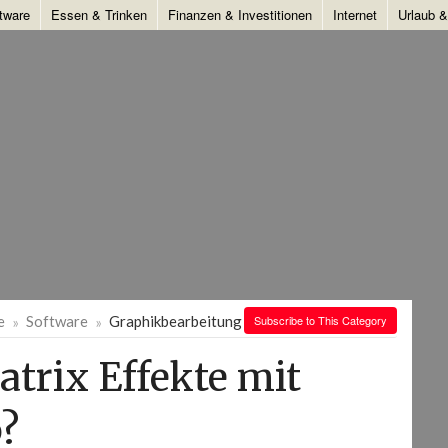
tware
Essen & Trinken
Finanzen & Investitionen
Internet
Urlaub 
e
Software
Graphikbearbeitung
Subscribe to This Category
atrix Effekte mit
?